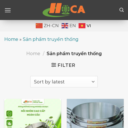
Skip
to
content
VI
ZH-CN
EN
Home
»
Sản phẩm truyền thống
Home
/
Sản phẩm truyền thống
FILTER