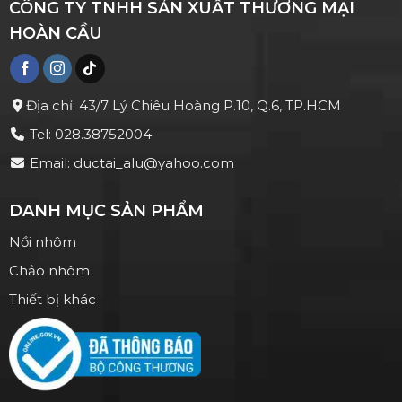
CÔNG TY TNHH SẢN XUẤT THƯƠNG MẠI
HOÀN CẦU
Địa chỉ: 43/7 Lý Chiêu Hoàng P.10, Q.6, TP.HCM
Tel: 028.38752004
Email: ductai_alu@yahoo.com
DANH MỤC SẢN PHẨM
Nồi nhôm
Chảo nhôm
Thiết bị khác