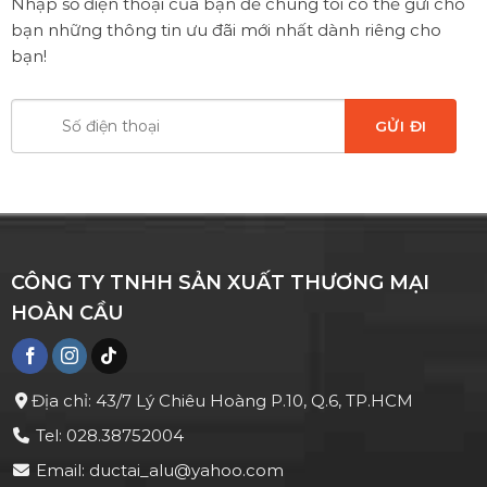
Nhập số điện thoại của bạn để chúng tôi có thể gửi cho
bạn những thông tin ưu đãi mới nhất dành riêng cho
bạn!
CÔNG TY TNHH SẢN XUẤT THƯƠNG MẠI
HOÀN CẦU
Địa chỉ: 43/7 Lý Chiêu Hoàng P.10, Q.6, TP.HCM
Tel: 028.38752004
Email: ductai_alu@yahoo.com