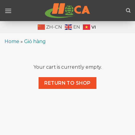
Skip
to
content
VI
ZH-CN
EN
Home
»
Giỏ hàng
Your cart is currently empty.
RETURN TO SHOP