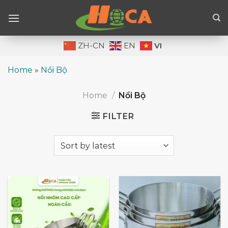
Skip
to
content
VI
ZH-CN
EN
Home
»
Nồi Bộ
Home
/
Nồi Bộ
FILTER