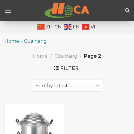
Skip
to
content
VI
ZH-CN
EN
Home
»
Cửa hàng
Home
/
Cửa hàng
/
Page 2
FILTER