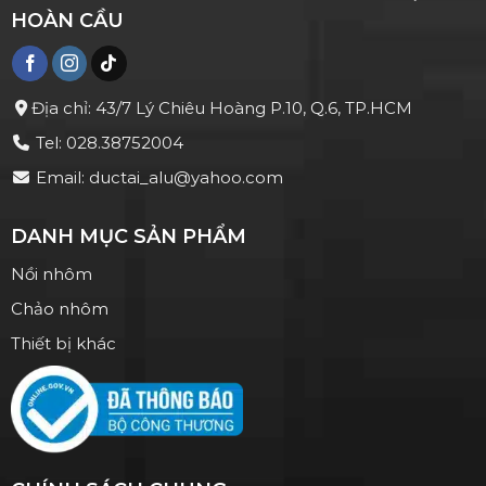
HOÀN CẦU
Địa chỉ: 43/7 Lý Chiêu Hoàng P.10, Q.6, TP.HCM
Tel: 028.38752004
Email: ductai_alu@yahoo.com
DANH MỤC SẢN PHẨM
Nồi nhôm
Chảo nhôm
Thiết bị khác