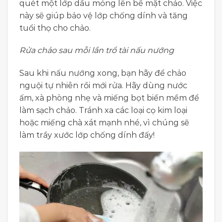
quét một lớp dầu mỏng lên bề mặt chảo. Việc
này sẽ giúp bảo vệ lớp chống dính và tăng
tuổi thọ cho chảo.
Rửa chảo sau mỗi lần trổ tài nấu nướng
Sau khi nấu nướng xong, bạn hãy để chảo
nguội tự nhiên rồi mới rửa. Hãy dùng nước
ấm, xà phòng nhẹ và miếng bọt biển mềm để
làm sạch chảo. Tránh xa các loại cọ kim loại
hoặc miếng chà xát mạnh nhé, vì chúng sẽ
làm trầy xước lớp chống dính đấy!