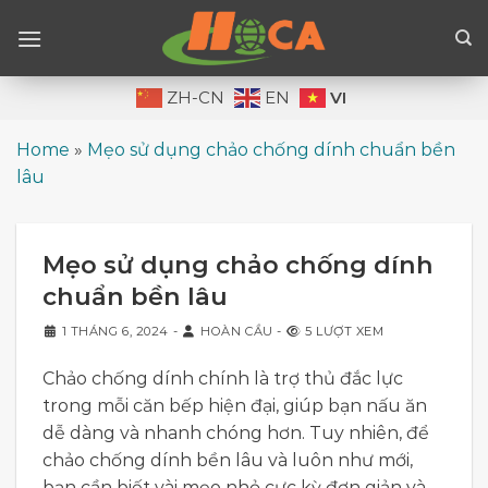
Skip
to
content
VI
ZH-CN
EN
Home
»
Mẹo sử dụng chảo chống dính chuẩn bền
lâu
Mẹo sử dụng chảo chống dính
chuẩn bền lâu
1 THÁNG 6, 2024
-
HOÀN CẦU
-
5 LƯỢT XEM
Chảo chống dính chính là trợ thủ đắc lực
trong mỗi căn bếp hiện đại, giúp bạn nấu ăn
dễ dàng và nhanh chóng hơn. Tuy nhiên, để
chảo chống dính bền lâu và luôn như mới,
bạn cần biết vài mẹo nhỏ cực kỳ đơn giản và