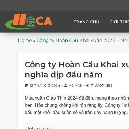
Skip
to
content
TRANG CHỦ
GIỚI THI
Home
»
Công ty Hoàn Cầu Khai xuân 2024 – Nh
Công ty Hoàn Cầu Khai x
nghĩa dịp đầu năm
12 THÁNG 3, 2024
-
VO VAN
-
7 LƯỢT XEM
Mùa xuân Giáp Thìn 2024 đã đến, mang theo nhữn
hẹn. Hòa chung không khí rộn ràng ấy, Công ty Hoà
dấu một khởi đầu suôn sẻ và tràn đầy năng lượng.
Mục lục