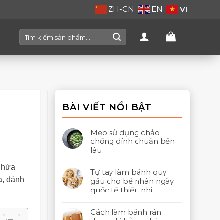
VI
ZH-CN
EN
Search
for:
BÀI VIẾT NỔI BẬT
Mẹo sử dụng chảo
chống dính chuẩn bền
lâu
 hứa
Tự tay làm bánh quy
a, đánh
gấu cho bé nhân ngày
quốc tế thiếu nhi
Cách làm bánh rán