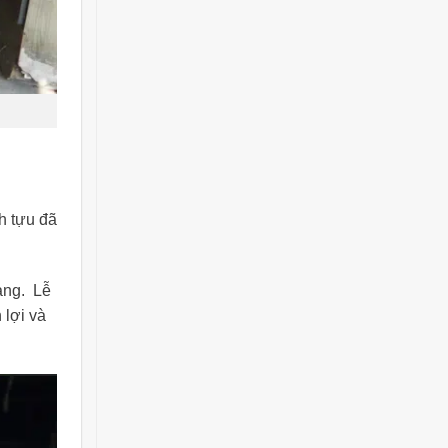
h tựu đã
àng. Lễ
 lợi và