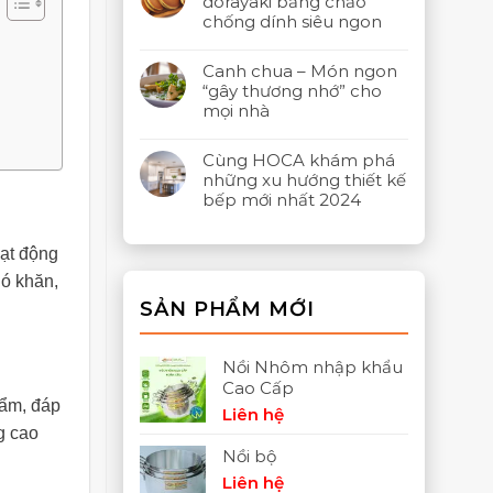
dorayaki bằng chảo
chống dính siêu ngon
Canh chua – Món ngon
“gây thương nhớ” cho
mọi nhà
Cùng HOCA khám phá
những xu hướng thiết kế
bếp mới nhất 2024
oạt động
hó khăn,
SẢN PHẨM MỚI
Nồi Nhôm nhập khẩu
Cao Cấp
hẩm, đáp
Liên hệ
g cao
Nồi bộ
Liên hệ