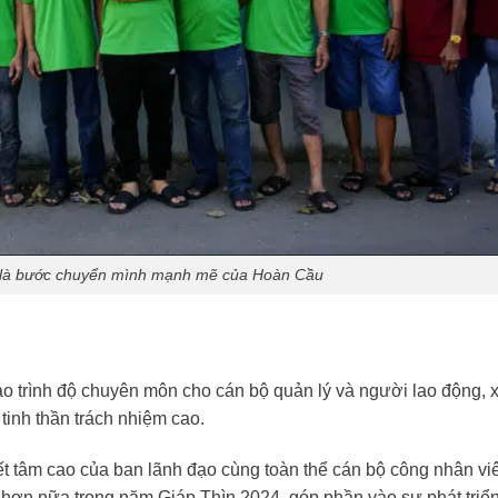
là bước chuyển mình mạnh mẽ của Hoàn Cầu
o trình độ chuyên môn cho cán bộ quản lý và người lao động, 
tinh thần trách nhiệm cao.
t tâm cao của ban lãnh đạo cùng toàn thể cán bộ công nhân vi
 hơn nữa trong năm Giáp Thìn 2024, góp phần vào sự phát triể