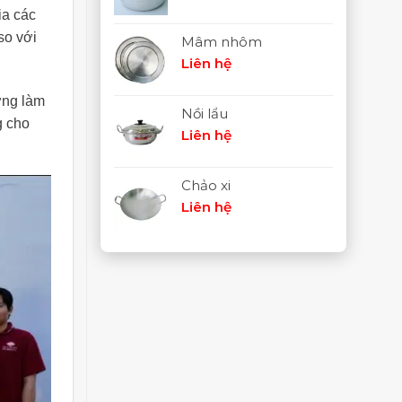
ia các
so với
Mâm nhôm
Liên hệ
ờng làm
Nồi lẩu
g cho
Liên hệ
Chảo xi
Liên hệ