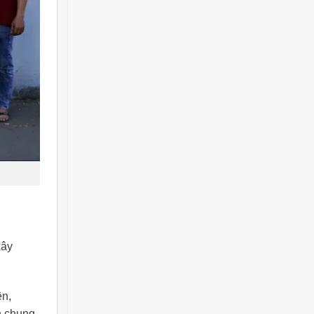
xây
ên,
n chung