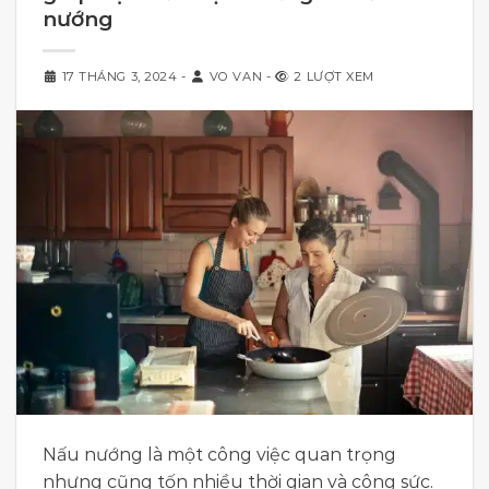
nướng
17 THÁNG 3, 2024
-
VO VAN
-
2 LƯỢT XEM
Nấu nướng là một công việc quan trọng
nhưng cũng tốn nhiều thời gian và công sức.