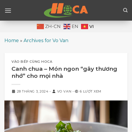
Skip
to
content
VI
ZH-CN
EN
Home
»
Archives for Vo Van
VÀO BẾP CÙNG HOCA
Canh chua – Món ngon “gây thương
nhớ” cho mọi nhà
28 THÁNG 3, 2024
-
VO VAN
-
6 LƯỢT XEM